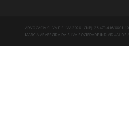
ADVOCACIA SILVA E SILVA 2020 I CNPJ: 26.473.416/0001-1
MARCIA APARECIDA DA SILVA SOCIEDADE INDIVIDUAL DE 