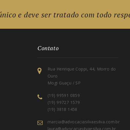
único e deve ser tratado com todo respe
Contato
Rua Henrique Coppi, 44, Morro do
Ouro
Mogi Guaçu / SP
(19) 99591 0859
(19) 99727 1579
(19) 3818 1458
marcia@advocaciasilvaesilva.com.br
laura@advocaciasilvaesilva.com.br